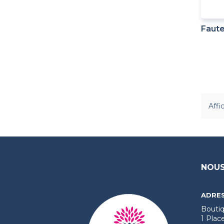
Fauteu
Affi
NOUS
ADRES
Boutiq
1 Plac