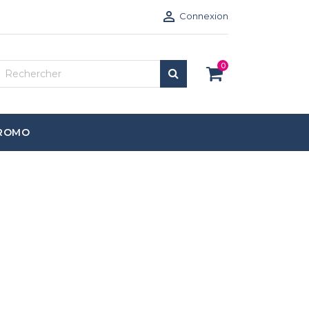

Connexion
0
ROMO