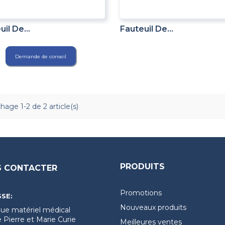
ADD TO CART
ADD TO CART
il De...
Fauteuil De...
Demande de conseil
chage 1-2 de 2 article(s)
PRODUITS
 CONTACTER
Promotions
SE:
Nouveaux produits
ue matériel médical
e Pierre et Marie Curie
Meilleures ventes